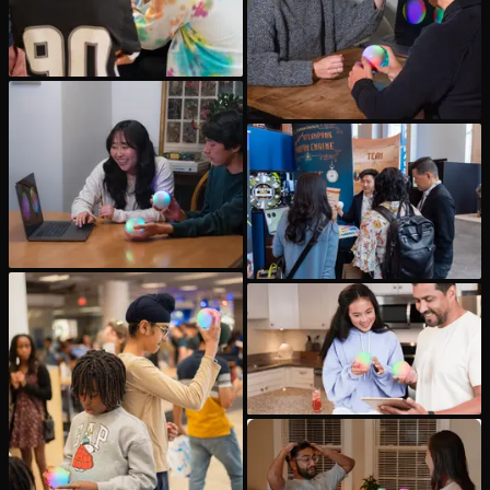
Bildungs-Fallstudie
Outreach-Fallstudie
QCaMP Quantum Fundamentals Workshop
Undergraduate Quantum Education
Technisches Whitepaper
RESSOURCEN
Benutzerhandbuch
Quantencomputer
Aktivitäten
Anleitungen
Lernen