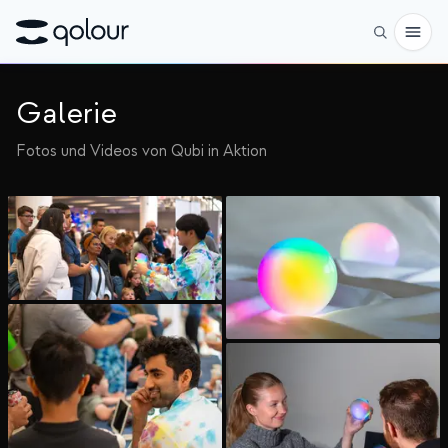
Galerie
Vorbestellen
Fotos und Videos von Qubi in Aktion
Shop
FÜR
Enthusiasten
Lehrkräfte
Kinder & Eltern
Organisationen
WISSENSCHAFT
Reale Qubits