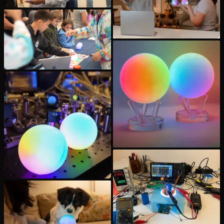
Veranstaltungen
Zeitpläne
Communities
Quantensicherheit
ÜBER UNS
Unsere Geschichte
Unser Team
Unsere Mission
Kontakt