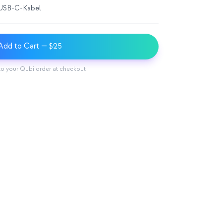
d USB-C-Kabel
Add to Cart
— $25
to your Qubi order at checkout