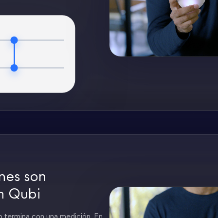
nes son
n Qubi
 termina con una medición. En