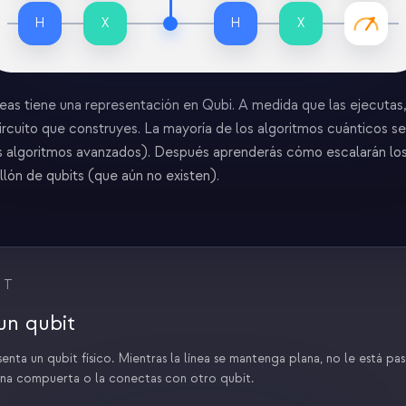
H
X
H
X
neas tiene una representación en Qubi. A medida que las ejecutas,
 circuito que construyes. La mayoría de los algoritmos cuánticos s
nos algoritmos avanzados). Después aprenderás cómo escalarán lo
lón de qubits (que aún no existen).
IT
un qubit
senta un qubit físico. Mientras la línea se mantenga plana, no le está p
una compuerta o la conectas con otro qubit.