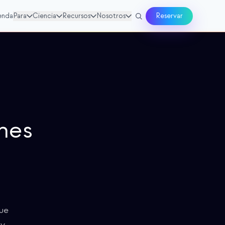
enda
Para
Ciencia
Recursos
Nosotros
Reservar
nes
que
uy