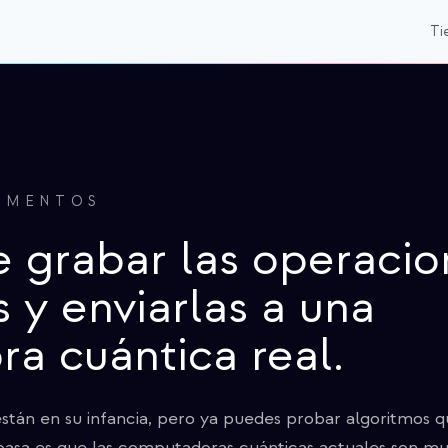
Ti
IMENTOS
 grabar las operacio
s y enviarlas a una
a cuántica real.
stán en su infancia, pero ya puedes probar algoritmos 
asa es que las computadoras cuánticas actuales son m