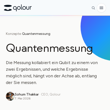
Vorbestellen
Konzepte
›
Quantenmessung
Shop
Quantenmessung
FÜR
Enthusiasten
Die Messung kollabiert ein Qubit zu einem von
Lehrkräfte
zwei Ergebnissen, und welche Ergebnisse
möglich sind, hängt von der Achse ab, entlang
Kinder & Eltern
der Sie messen.
Organisationen
Sohum Thakkar
·
CEO, Qolour
WISSENSCHAFT
7. Mai 2026
Reale Qubits