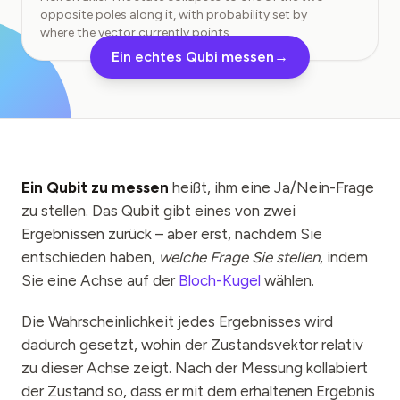
Veranstaltungen
opposite poles along it, with probability set by
where the vector currently points.
Zeitpläne
Ein echtes Qubi messen
→
Communities
Quantensicherheit
ÜBER UNS
Unsere Geschichte
Ein Qubit zu messen
heißt, ihm eine Ja/Nein-Frage
zu stellen. Das Qubit gibt eines von zwei
Unser Team
Ergebnissen zurück – aber erst, nachdem Sie
entschieden haben,
Unsere Mission
welche Frage Sie stellen
, indem
Sie eine Achse auf der
Bloch-Kugel
wählen.
Kontakt
Die Wahrscheinlichkeit jedes Ergebnisses wird
dadurch gesetzt, wohin der Zustandsvektor relativ
zu dieser Achse zeigt. Nach der Messung kollabiert
der Zustand so, dass er mit dem erhaltenen Ergebnis