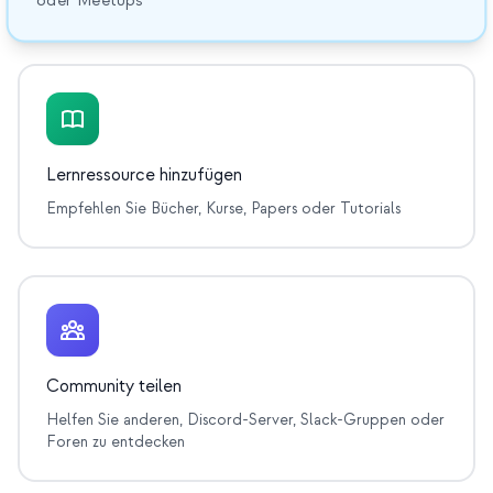
oder Meetups
Veranstaltungen
Zeitpläne
Communities
Quantensicherheit
Lernressource hinzufügen
ÜBER UNS
Empfehlen Sie Bücher, Kurse, Papers oder Tutorials
Unsere Geschichte
Unser Team
Unsere Mission
Kontakt
Community teilen
Helfen Sie anderen, Discord-Server, Slack-Gruppen oder
Foren zu entdecken