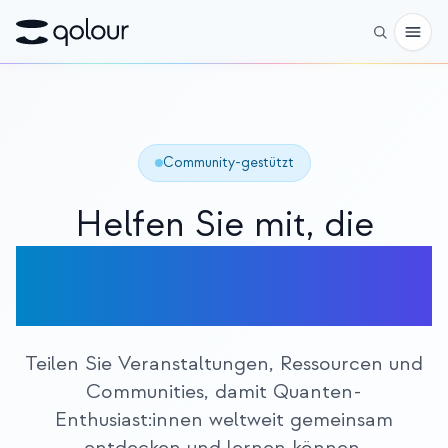
Vorbestellen
Shop
Community-gestützt
FÜR
Helfen Sie mit, die
Enthusiasten
Quanten-Community zu
Lehrkräfte
bauen
Kinder & Eltern
Organisationen
Teilen Sie Veranstaltungen, Ressourcen und
Communities, damit Quanten-
WISSENSCHAFT
Enthusiast:innen weltweit gemeinsam
Reale Qubits