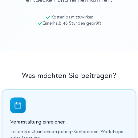
entdecken und lernen können.
Bildungs-Fallstudie
Kostenlos mitzuwirken
Outreach-Fallstudie
Innerhalb 48 Stunden geprüft
QCaMP Quantum Fundamentals Workshop
Undergraduate Quantum Education
Technisches Whitepaper
RESSOURCEN
Was möchten Sie beitragen?
Benutzerhandbuch
Quantencomputer
Aktivitäten
Anleitungen
Veranstaltung einreichen
Lernen
Teilen Sie Quantencomputing-Konferenzen, Workshops