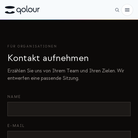
Vorbestellen
FÜR ORGANISATIONEN
Shop
Kontakt aufnehmen
FÜR
Erzählen Sie uns von Ihrem Team und Ihren Zielen. Wir
Enthusiasten
entwerfen eine passende Sitzung.
Lehrkräfte
Kinder & Eltern
NAME
Organisationen
WISSENSCHAFT
E-MAIL
Reale Qubits