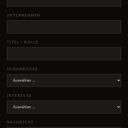
Bildungs-Fallstudie
UNTERNEHMEN
Outreach-Fallstudie
QCaMP Quantum Fundamentals Workshop
Undergraduate Quantum Education
TITEL / ROLLE
Technisches Whitepaper
RESSOURCEN
TEAMGRÖSSE
Benutzerhandbuch
Quantencomputer
INTERESSE
Aktivitäten
Anleitungen
Lernen
NACHRICHT