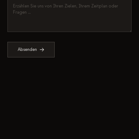
Veranstaltungen
Zeitpläne
Communities
Quantensicherheit
Absenden
ÜBER UNS
Unsere Geschichte
Unser Team
Unsere Mission
Kontakt