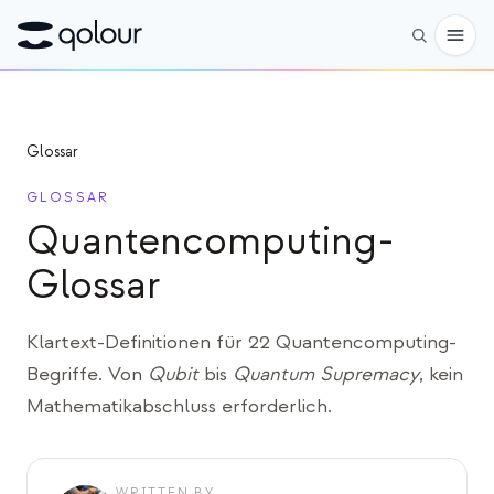
Vorbestellen
Glossar
Shop
GLOSSAR
FÜR
Quantencomputing-
Enthusiasten
Glossar
Lehrkräfte
Klartext-Definitionen für 22 Quantencomputing-
Kinder & Eltern
Begriffe. Von
Qubit
bis
Quantum Supremacy
, kein
Organisationen
Mathematikabschluss erforderlich.
WISSENSCHAFT
Reale Qubits
WRITTEN BY