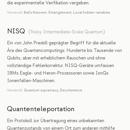
die experimentelle Verifikation vergeben.
Verwandt:
Bell's theorem
,
Entanglement
,
Local hidden variables
NISQ
(
Noisy Intermediate-Scale Quantum
)
Ein von John Preskill geprägter Begriff für die aktuelle
Ära des Quantencomputings: Hunderte bis Tausende von
Qubits, aber mit erheblichem Rauschen und ohne
vollständige Fehlerkorrektur. NISQ-Geräte umfassen
IBMs Eagle- und Heron-Prozessoren sowie IonQs
Ionenfallen-Maschinen.
Verwandt:
Quantum supremacy
,
Decoherence
Quantenteleportation
Ein Protokoll zur Übertragung eines unbekannten
Quantenzustands von einem Ort zum anderen mithilfe