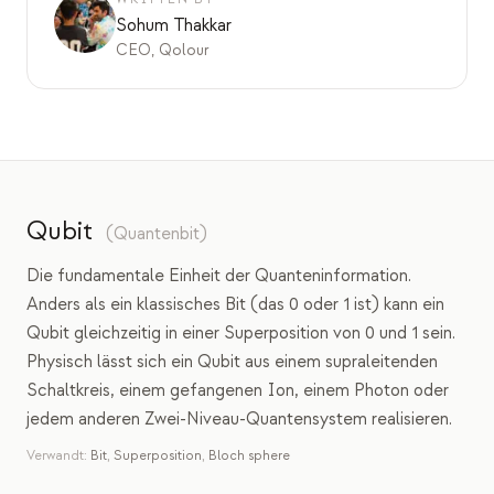
Bildungs-Fallstudie
Sohum Thakkar
CEO, Qolour
Outreach-Fallstudie
QCaMP Quantum Fundamentals Workshop
Undergraduate Quantum Education
Technisches Whitepaper
Qubit
(
Quantenbit
)
RESSOURCEN
Die fundamentale Einheit der Quanteninformation.
Benutzerhandbuch
Anders als ein klassisches Bit (das 0 oder 1 ist) kann ein
Quantencomputer
Qubit gleichzeitig in einer Superposition von 0 und 1 sein.
Physisch lässt sich ein Qubit aus einem supraleitenden
Aktivitäten
Schaltkreis, einem gefangenen Ion, einem Photon oder
Anleitungen
jedem anderen Zwei-Niveau-Quantensystem realisieren.
Verwandt:
Bit
,
Superposition
,
Bloch sphere
Lernen