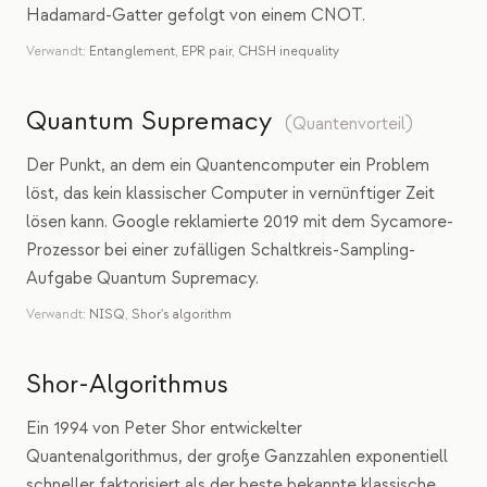
Hadamard-Gatter gefolgt von einem CNOT.
Verwandt:
Entanglement
,
EPR pair
,
CHSH inequality
Quantum Supremacy
(
Quantenvorteil
)
Der Punkt, an dem ein Quantencomputer ein Problem
löst, das kein klassischer Computer in vernünftiger Zeit
lösen kann. Google reklamierte 2019 mit dem Sycamore-
Prozessor bei einer zufälligen Schaltkreis-Sampling-
Aufgabe Quantum Supremacy.
Verwandt:
NISQ
,
Shor's algorithm
Shor-Algorithmus
Ein 1994 von Peter Shor entwickelter
Quantenalgorithmus, der große Ganzzahlen exponentiell
schneller faktorisiert als der beste bekannte klassische