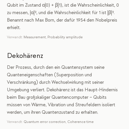
Qubit im Zustand α|0⟩ + β|1⟩, ist die Wahrscheinlichkeit, 0
zu messen, |α|², und die Wahrscheinlichkeit für 1 ist |β|².
Benannt nach Max Born, der dafür 1954 den Nobelpreis
erhielt.
Verwandt:
Measurement
,
Probability amplitude
Dekohärenz
Der Prozess, durch den ein Quantensystem seine
Quanteneigenschaften (Superposition und
Verschränkung) durch Wechselwirkung mit seiner
Umgebung verliert. Dekohärenz ist das Haupt-Hindernis
beim Bau großskaliger Quantencomputer – Qubits
müssen von Wärme, Vibration und Streufeldern isoliert
werden, um ihren Quantenzustand zu erhalten.
Verwandt:
Quantum error correction
,
Coherence time