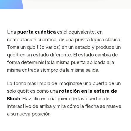
Eventos
Cronologías
Comunidades
Una
puerta cuántica
es el equivalente, en
Seguridad cuántica
computación cuántica, de una puerta lógica clásica.
Toma un qubit (o varios) en un estado y produce un
NOSOTROS
qubit en un estado diferente. El estado cambia de
Nuestra historia
forma determinista: la misma puerta aplicada a la
misma entrada siempre da la misma salida.
Nuestro equipo
La forma más limpia de imaginarse una puerta de un
Nuestra misión
solo qubit es como una
rotación en la esfera de
Contacto
Bloch
. Haz clic en cualquiera de las puertas del
interactivo de arriba y mira cómo la flecha se mueve
a su nueva posición.