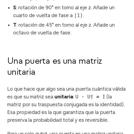
S
: rotación de 90° en torno al eje z. Añade un
cuarto de vuelta de fase a
|1⟩
.
T
: rotación de 45° en torno al eje z. Añade un
octavo de vuelta de fase.
Una puerta es una matriz
unitaria
Lo que hace que algo sea una puerta cuántica válida
es que su matriz sea
unitaria
:
U · U† = I
(la
matriz por su traspuesta conjugada es la identidad).
Esa propiedad es la que garantiza que la puerta
preserva la probabilidad total y es reversible.
Para un solo qubit, una puerta es una matriz unitaria