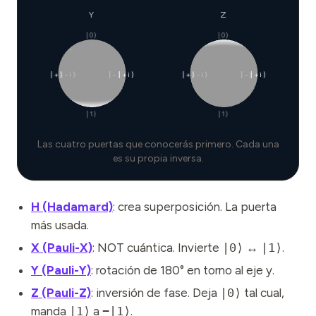
Y
Z
|0⟩
|0⟩
|+⟩
|−i⟩
|−⟩
|+i⟩
|+⟩
|−i⟩
|−⟩
|+i⟩
|1⟩
|1⟩
Las cuatro puertas que conocerás primero. Cada una
es su propia inversa.
H (Hadamard)
: crea superposición. La puerta
más usada.
X (Pauli-X)
: NOT cuántica. Invierte
|0⟩
↔
|1⟩
.
Y (Pauli-Y)
: rotación de 180° en torno al eje y.
Z (Pauli-Z)
: inversión de fase. Deja
|0⟩
tal cual,
manda
|1⟩
a
−|1⟩
.