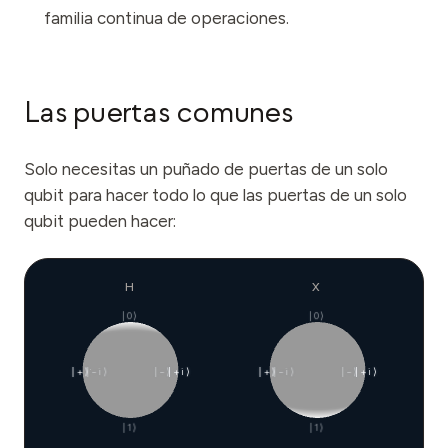
familia continua de operaciones.
Las puertas comunes
Solo necesitas un puñado de puertas de un solo
qubit para hacer todo lo que las puertas de un solo
qubit pueden hacer:
H
X
|0⟩
|0⟩
|+⟩
|−i⟩
|−⟩
|+i⟩
|+⟩
|−i⟩
|−⟩
|+i⟩
|1⟩
|1⟩