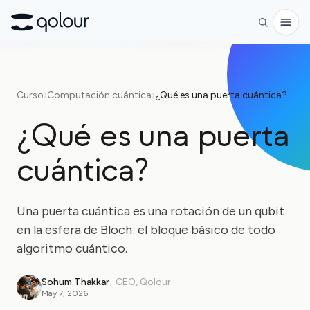
Reservar
Curso
›
Computación cuántica
›
¿Qué es una puerta cuántica?
Tienda
¿Qué es una puerta
PARA
cuántica?
Entusiastas
Educadores
Una puerta cuántica es una rotación de un qubit
Niños y padres
en la esfera de Bloch: el bloque básico de todo
Organizaciones
algoritmo cuántico.
CIENCIA
Sohum Thakkar
·
CEO, Qolour
May 7, 2026
Qubits reales