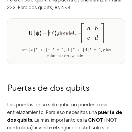
2×2. Para dos qubits, es 4×4.
a
b
U |ψ⟩ = |ψ'⟩,
donde
U =
c
d
con
|a|² + |c|² = 1
,
|b|² + |d|² = 1
, y las
columnas ortogonales.
Puertas de dos qubits
Las puertas de un solo qubit no pueden crear
entrelazamiento. Para eso necesitas una
puerta de
dos qubits
. La más importante es la
CNOT
(NOT
controlada): invierte el segundo qubit solo si el