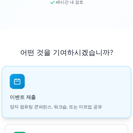
48시간 내 검토
교육 사례 연구
아웃리치 사례 연구
QCaMP Quantum Fundamentals Workshop
Undergraduate Quantum Education
어떤 것을 기여하시겠습니까?
기술 백서
자료
사용자 매뉴얼
양자 컴퓨터
이벤트 제출
액티비티
양자 컴퓨팅 콘퍼런스, 워크숍, 또는 미트업 공유
가이드
학습