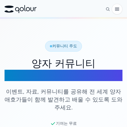
사전 주문
쇼핑
커뮤니티 주도
대상
양자 커뮤니티
애호가
구축에 도움 주기
교육자
어린이와 학부모
이벤트, 자료, 커뮤니티를 공유해 전 세계 양자
애호가들이 함께 발견하고 배울 수 있도록 도와
단체
주세요.
과학
실제 큐비트
기여는 무료