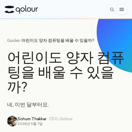
사전 주문
Guides
›
어린이도 양자 컴퓨팅을 배울 수 있을까?
쇼핑
어린이도 양자 컴퓨
대상
팅을 배울 수 있을
애호가
교육자
까?
어린이와 학부모
네, 이번 달부터요.
단체
과학
Sohum Thakkar
·
CEO, Qolour
2026년 5월 7일
실제 큐비트