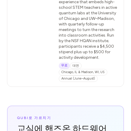
experience that embeds high-
school STEM teachers in active
quantum labs at the University
of Chicago and UW–Madison,
with quarterly follow-up
meetings to turn the research
into classroom activities. Run
by the NSF HQAN institute;
participants receive a $4,500
stipend plus up to $500 for
activity development.
무료
대면
Chicago, IL & Madison, WI, US
Annual (June–August)
QUBI로 가르치기
교실에 핸즈온 하드웨어