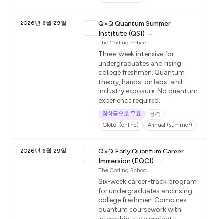
2026년 6월 29일
Q×Q Quantum Summer
Institute (QSI)
→
The Coding School
Three-week intensive for
undergraduates and rising
college freshmen. Quantum
theory, hands-on labs, and
industry exposure. No quantum
experience required.
장학금으로 무료
원격
Global (online)
Annual (summer)
2026년 6월 29일
Q×Q Early Quantum Career
Immersion (EQCI)
→
The Coding School
Six-week career-track program
for undergraduates and rising
college freshmen. Combines
quantum coursework with
internship-style projects.