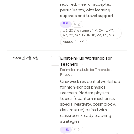
required. Free for accepted
participants, with learning
stipends and travel support.
무료
대면
US: 20 sites across NM, CA, IL, MT,
AZ, CO, MO, TX, IN, ID, VA, TN, MD
Annual (June)
2026년 7월 6일
EinsteinPlus Workshop for
Teachers
→
Perimeter Institute for Theoretical
Physics
One-week residential workshop
for high-school physics
teachers. Modern physics
topics (quantum mechanics,
special relativity, cosmology,
dark matter) paired with
classroom-ready teaching
strategies.
무료
대면