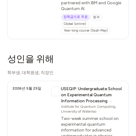
partnered with IBM and Google
Quantum AI.
장학금으로 무료
원격
Global (online)
Year-long course (Sept–May)
성인을 위해
학부생, 대학원생, 직장인.
2026년 5월 25일
USEQIP: Undergraduate School
on Experimental Quantum
Information Processing
→
Institute for Quantum Computing,
University of Waterloo
Two-week summer school on
experimental quantum
information for advanced
undergraduates in physics,