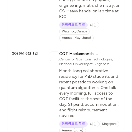
engineering, math, chemistry, or
CS. Heavy hands-on lab time at
IQC.
장학금으로 무료
대면
Waterloo, Canada
Annual (May–June)
2026년 6월 1일
CQT Hackamonth
→
Centre for Quantum Technologies,
National University of Singapore
Month-long collaborative
residency for PhD students and
recent postdocs working on
quantum algorithms. One talk
every morning, full access to
CQT facilities the rest of the
day. Stipend, accommodation,
and flight reimbursement
covered.
장학금으로 무료
대면
Singapore
Annual (June)