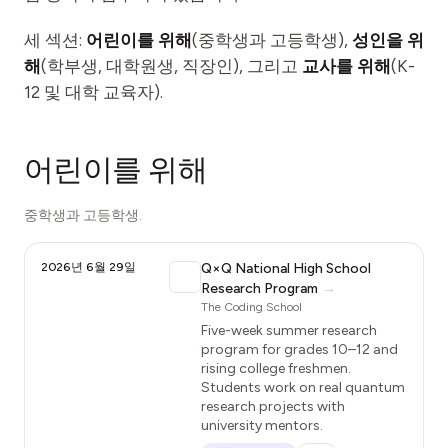
이벤트
세 섹션:
어린이를 위해
(중학생과 고등학생),
성인을 위
타임라인
해
(학부생, 대학원생, 직장인), 그리고
교사를 위해
(K-
12 및 대학 교육자).
커뮤니티
양자 보안
어린이를 위해
회사 소개
우리 이야기
중학생과 고등학생.
우리 팀
2026년 6월 29일
Q×Q National High School
우리의 미션
Research Program
→
The Coding School
문의
Five-week summer research
program for grades 10–12 and
rising college freshmen.
Students work on real quantum
research projects with
university mentors.