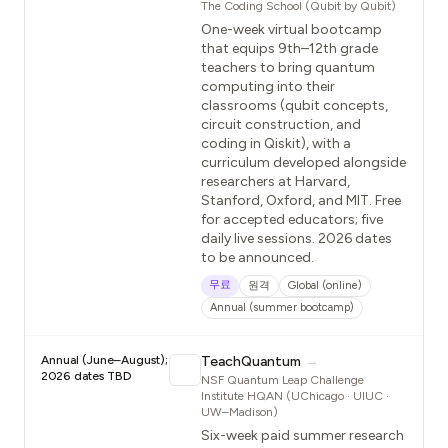
The Coding School (Qubit by Qubit)
One-week virtual bootcamp
that equips 9th–12th grade
teachers to bring quantum
computing into their
classrooms (qubit concepts,
circuit construction, and
coding in Qiskit), with a
curriculum developed alongside
researchers at Harvard,
Stanford, Oxford, and MIT. Free
for accepted educators; five
daily live sessions. 2026 dates
to be announced.
무료
원격
Global (online)
Annual (summer bootcamp)
Annual (June–August);
TeachQuantum
→
2026 dates TBD
NSF Quantum Leap Challenge
Institute HQAN (UChicago · UIUC ·
UW–Madison)
Six-week paid summer research