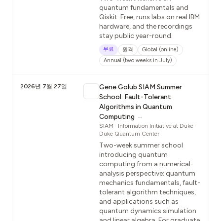
quantum fundamentals and
Qiskit. Free, runs labs on real IBM
hardware, and the recordings
stay public year-round.
무료
원격
Global (online)
Annual (two weeks in July)
2026년 7월 27일
Gene Golub SIAM Summer
School: Fault-Tolerant
Algorithms in Quantum
Computing
→
SIAM · Information Initiative at Duke ·
Duke Quantum Center
Two-week summer school
introducing quantum
computing from a numerical-
analysis perspective: quantum
mechanics fundamentals, fault-
tolerant algorithm techniques,
and applications such as
quantum dynamics simulation
and linear algebra. For graduate