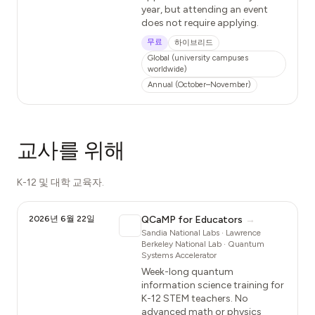
year, but attending an event
does not require applying.
무료
하이브리드
Global (university campuses
worldwide)
Annual (October–November)
교사를 위해
K-12 및 대학 교육자.
2026년 6월 22일
QCaMP for Educators
→
Sandia National Labs · Lawrence
Berkeley National Lab · Quantum
Systems Accelerator
Week-long quantum
information science training for
K-12 STEM teachers. No
advanced math or physics