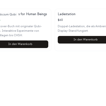
tum Theories for Human Beings
Ladestation
tis zum Qubi
s
$
60
over-Buch mit originaler Qubi-
Doppel-Ladestation, die als Ambien
k. Interaktive Experimente von
Display-Stand fungiert.
lagen bis CHSH.
In den Warenkorb
In den Warenkorb