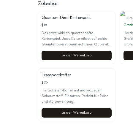
Zubehör
Quantum Duel Kartenspiel
Quan
Gra
$
15
Grati
Das erste wirklich quantenhafte
Hardc
Kartenspiel. Jede Karte bildet auf echte
Grafi
Quantenoperationen auf Ihren Qubis ab.
Grund
In den Warenkorb
Transportkoffer
$
25
Hartschalen-Koffer mit individuellen
Schaumstoff-Einsätzen. Perfekt für Reise
und Aufbewahrung.
In den Warenkorb