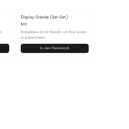
Display-Stände (2er-Set)
$
20
t-
Kristallklare Acryl-Stände, um Ihre Qubis
zu präsentieren.
In den Warenkorb