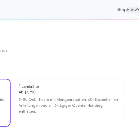
Shop
Für
nden
Klassen-Set
Lehrkräfte
Ab $1,750
ts,
5–50 Qubi-Paare mit Mengenrabatten. 30+ Dozent:innen-
Anleitungen und ein 5-tägiger Quanten-Einstieg
enthalten.