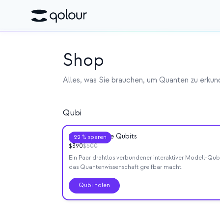
Shop
Alles, was Sie brauchen, um Quanten zu erku
Qubi
2 verschränkte Qubits
22 % sparen
$
390
$
500
Ein Paar drahtlos verbundener interaktiver Modell-Qubi
das Quantenwissenschaft greifbar macht.
Qubi holen