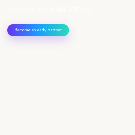
教育事例
それが私たちが目指す未来です。
アウトリーチ事例
Become an early partner
QCaMP Quantum Fundamentals Workshop
Undergraduate Quantum Education
EDUCATOR PROGRAM
技術ホワイトペーパー
Get Special Educator
リソース
Pricing
ユーザーマニュアル
Share your details and we'll reach out
量子コンピュータ
with exclusive offers and access to pre-
アクティビティ
production units.
ガイド
学習