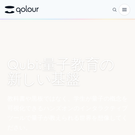
予約
ショップ
Qubi:量子教育の
対象者
愛好家
新しい基盤
教育者
子どもと保護者
教科書や黒板ではなく、学生が量子の概念を
組織
可視化できるハンズオンのインタラクティブ
ツールで量子が教えられる世界を想像してく
サイエンス
ださい。
実世界の量子ビット