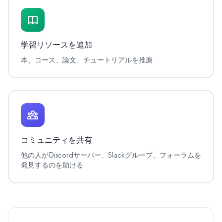
イベント
タイムライン
学習リソースを追加
コミュニティ
本、コース、論文、チュートリアルを推薦
量子セキュリティ
私たちについて
私たちのストーリー
チーム
コミュニティを共有
ミッション
他の人がDiscordサーバー、Slackグループ、フォーラムを
お問い合わせ
発見するのを助ける