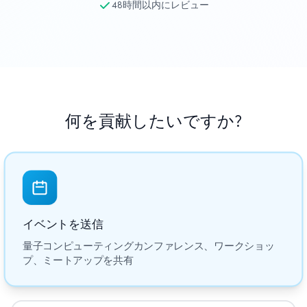
48時間以内にレビュー
教育事例
アウトリーチ事例
QCaMP Quantum Fundamentals Workshop
Undergraduate Quantum Education
何を貢献したいですか?
技術ホワイトペーパー
リソース
ユーザーマニュアル
量子コンピュータ
イベントを送信
アクティビティ
量子コンピューティングカンファレンス、ワークショッ
ガイド
プ、ミートアップを共有
学習