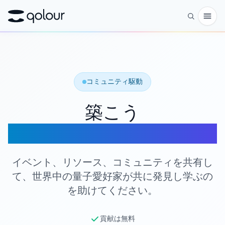
予約
ショップ
コミュニティ駆動
対象者
築こう
愛好家
量子コミュニティ
教育者
子どもと保護者
イベント、リソース、コミュニティを共有し
て、世界中の量子愛好家が共に発見し学ぶの
組織
を助けてください。
サイエンス
実世界の量子ビット
貢献は無料