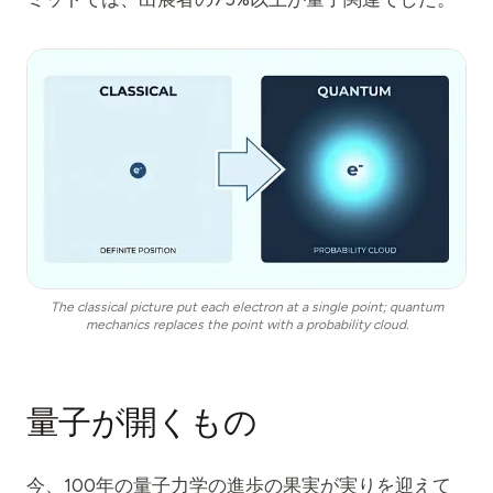
The classical picture put each electron at a single point; quantum
mechanics replaces the point with a probability cloud.
量子が開くもの
今、100年の量子力学の進歩の果実が実りを迎えて