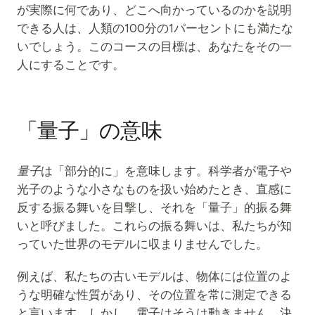
イベント
が実際に何であり、どこへ向かっているのかを説明
できる人は、人類の100分の1パーセントにも満たな
タイムライン
いでしょう。このコースの目標は、あなたをその一
人にすることです。
コミュニティ
量子セキュリティ
私たちについて
「量子」の意味
私たちのストーリー
量子
は「部分的に」を意味します。科学者が電子や
チーム
光子のような小さなものを扱い始めたとき、直感に
ミッション
反する振る舞いを目撃し、それを「量子」的振る舞
いと呼びました。これらの振る舞いは、私たちが知
お問い合わせ
っていた世界のモデルに収まりませんでした。
例えば、私たちの古いモデルは、物体には位置のよ
うな明確な性質があり、その位置を常に測定できる
と言います。しかし、電子はそうは動きません。決