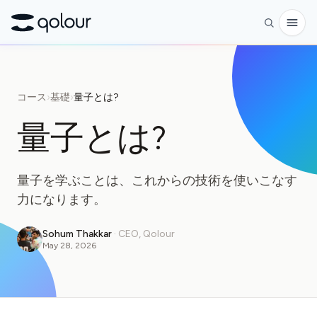
予約
コース
›
基礎
›
量子とは?
ショップ
量子とは?
対象者
愛好家
量子を学ぶことは、これからの技術を使いこなす
教育者
力になります。
子どもと保護者
Sohum Thakkar
·
CEO, Qolour
May 28, 2026
組織
サイエンス
実世界の量子ビット