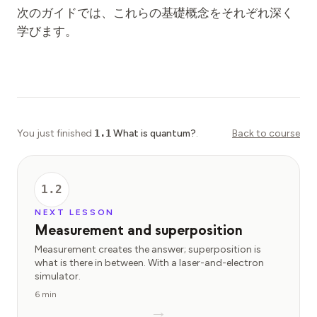
次のガイドでは、これらの基礎概念をそれぞれ深く
学びます。
You just finished
1.1
What is quantum?
.
Back to course
1.2
NEXT LESSON
Measurement and superposition
Measurement creates the answer; superposition is
what is there in between. With a laser-and-electron
simulator.
6 min
→