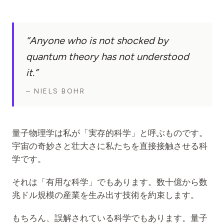
教育事例
アウトリーチ事例
“Anyone who is not shocked by
QCaMP Quantum Fundamentals Workshop
quantum theory has not understood
it.”
Undergraduate Quantum Education
技術ホワイトペーパー
– NIELS BOHR
リソース
ユーザーマニュアル
量子物理学は私が「実存的科学」と呼ぶものです。
宇宙の奇妙さと壮大さに私たちを直接接触させる科
量子コンピュータ
学です。
アクティビティ
それは「有用な科学」でもあります。数十億から数
ガイド
兆ドル規模の産業を生み出す技術を約束します。
学習
もちろん、誤解されている科学でもあります。量子