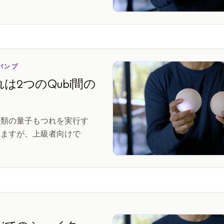
 バンプ
は2つのQubi間の
種類の量子もつれを実行す
きますが、上級者向けで