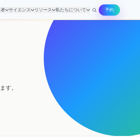
象者
サイエンス
リソース
私たちについて
予約
れます。