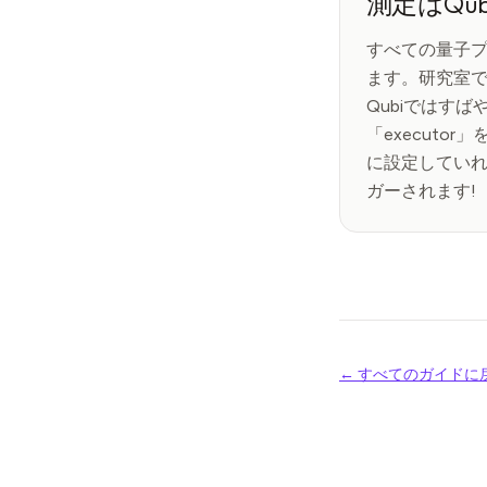
測定はQu
すべての量子
ます。研究室
Qubiではす
「executo
に設定してい
ガーされます!
← すべてのガイドに