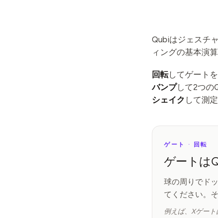
Qubiはジェス
ィングの基本演算
回転
してゲートを
バンプ
して2つの
シェイク
して測定
ゲート · 回転
ゲートはQ
球の周りでド
てください。そ
例えば、Xゲート