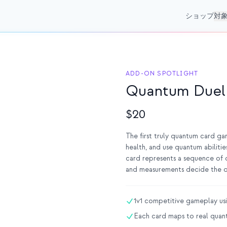
ショップ
対
ADD-ON SPOTLIGHT
Quantum Duel
$20
The first truly quantum card g
health, and use quantum abiliti
card represents a sequence of 
and measurements decide the 
1v1 competitive gameplay us
Each card maps to real quan