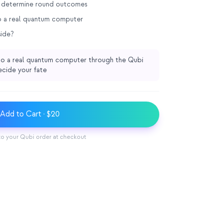
 determine round outcomes
o a real quantum computer
side?
o a real quantum computer through the Qubi
ecide your fate
Add to Cart
· $20
to your Qubi order at checkout