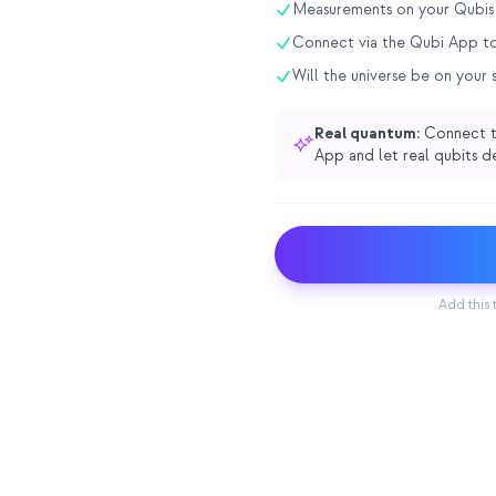
Measurements on your Qubis
Connect via the Qubi App t
Will the universe be on your 
Real quantum:
Connect t
App and let real qubits d
Add this 