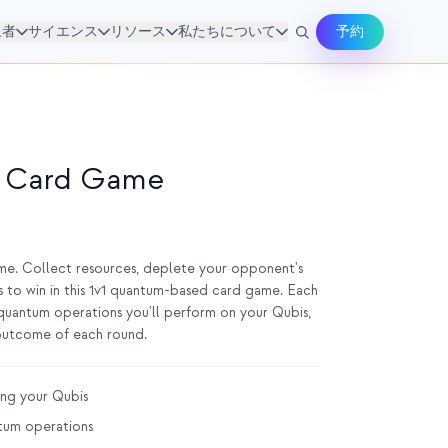
象者
サイエンス
リソース
私たちについて
予約
 Card Game
ame. Collect resources, deplete your opponent's
es to win in this 1v1 quantum-based card game. Each
quantum operations you'll perform on your Qubis,
outcome of each round.
ing your Qubis
tum operations