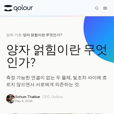
사전 주문
강의
›
기초
›
양자 얽힘이란 무엇인가?
쇼핑
양자 얽힘이란 무엇
대상
인가?
애호가
교육자
측정 가능한 연결이 없는 두 물체, 빛조차 사이에 흐
어린이와 학부모
르지 않으면서 서로에게 의존하는 것.
단체
Sohum Thakkar
·
CEO, Qolour
과학
May 9, 2026
실제 큐비트