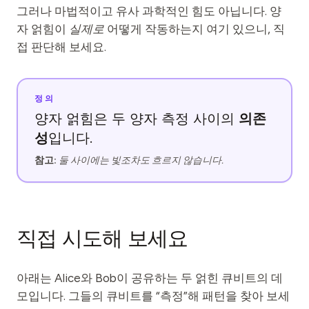
이벤트
그러나 마법적이고 유사 과학적인 힘도 아닙니다. 양
자 얽힘이
실제로
어떻게 작동하는지 여기 있으니, 직
타임라인
접 판단해 보세요.
커뮤니티
양자 보안
정의
의존
양자 얽힘은 두 양자 측정 사이의
회사 소개
성
입니다.
우리 이야기
참고:
둘 사이에는 빛조차도 흐르지 않습니다.
우리 팀
우리의 미션
문의
직접 시도해 보세요
아래는 Alice와 Bob이 공유하는 두 얽힌 큐비트의 데
모입니다. 그들의 큐비트를 “측정”해 패턴을 찾아 보세