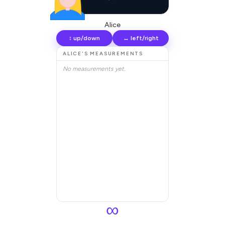
Alice
↕ up/down
↔ left/right
ALICE
'S MEASUREMENTS
No measurements yet.
∞