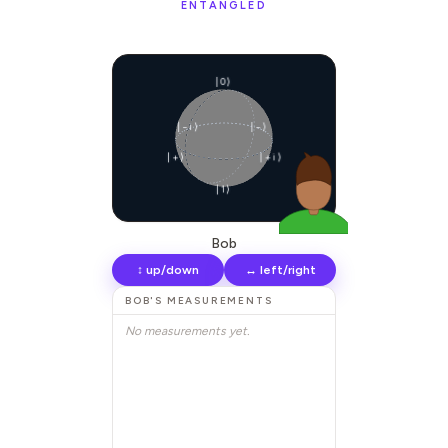
ENTANGLED
|0⟩
|−i⟩
|−⟩
|+⟩
|+i⟩
|1⟩
Bob
↕ up/down
↔ left/right
BOB
'S MEASUREMENTS
No measurements yet.