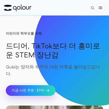
사전 주문
어린이와 학부모를 위해
쇼핑
드디어, TikTok보다 더 흥미로
대상
운 STEM 장난감
애호가
Qubi는 양자와 우주에 대한 매혹을 불러일으킵니
교육자
다.
어린이와 학부모
단체
지금 사전 주문 · $390
과학
실제 큐비트