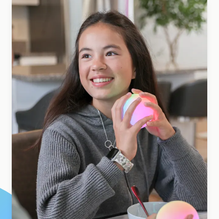
교육 사례 연구
아웃리치 사례 연구
QCaMP Quantum Fundamentals Workshop
Undergraduate Quantum Education
기술 백서
자료
사용자 매뉴얼
양자 컴퓨터
액티비티
가이드
학습