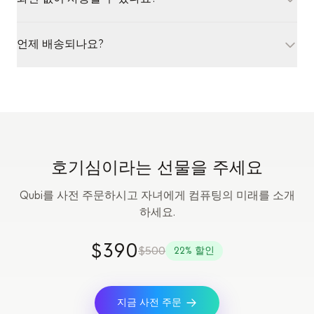
인 양자 얽힘이 두 개의 디바이스를 필요로 하기 때문입니
다.
다. 혼자도 사용할 수 있지만, 한 쌍이 있어야 전체 경험이
Qubi는 가이드 수업을 위해 무료 앱과 페어링하지만, 핵
잠금 해제됩니다.
언제 배송되나요?
심 경험은 핸즈온입니다. 어린이는 화면을 응시하는 게 아
니라, 물리적인 Qubi를 흔들고, 비틀고, 부딪치면서 배웁
사전 주문은 2026년 8월에 배송됩니다. 미국 내 배송은 무
니다.
료입니다.
호기심이라는 선물을 주세요
Qubi를 사전 주문하시고 자녀에게 컴퓨팅의 미래를 소개
하세요.
$390
$500
22% 할인
지금 사전 주문