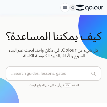
الطلب المسبق
كيف يمكننا المساعدة؟
المتجر
لـ
كل شيء عن Qolour، في مكان واحد. ابحث عبر البدء
السريع والأدلة والدورة الكمومية الكاملة.
الهواة
المعلمون
Search guides, lessons, gates…
الأطفال وأولياء الأمور
المؤسسات
اضغط
في أي مكان على الموقع للبحث.
⌘K
العلم
كيوبتات في الواقع