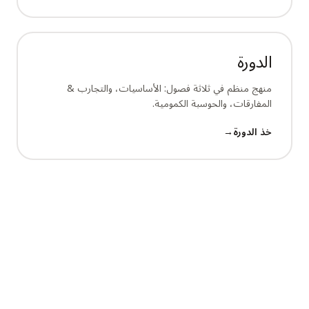
الفعاليات
الجداول الزمنية
الدورة
المجتمعات
منهج منظم في ثلاثة فصول: الأساسيات، والتجارب &
الأمن الكمومي
المفارقات، والحوسبة الكمومية.
من نحن
خذ الدورة
→
قصتنا
فريقنا
مهمتنا
تواصل