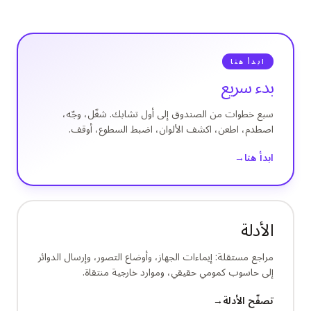
دراسة حالة تعليمية
دراسة حالة توعوية
ابدأ هنا
QCaMP Quantum Fundamentals Workshop
بدء سريع
Undergraduate Quantum Education
سبع خطوات من الصندوق إلى أول تشابك. شغّل، وجّه،
الورقة التقنية
اصطدم، اطعن، اكشف الألوان، اضبط السطوع، أوقف.
الموارد
ابدأ هنا
→
دليل المستخدم
الحواسيب الكمومية
الأدلة
الأنشطة
مراجع مستقلة: إيماءات الجهاز، وأوضاع التصور، وإرسال الدوائر
الأدلة
إلى حاسوب كمومي حقيقي، وموارد خارجية منتقاة.
التعلم
تصفّح الأدلة
→