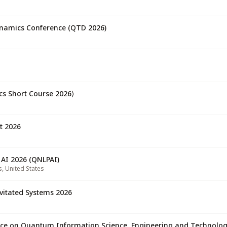
amics Conference (QTD 2026)
⟨Q|School Single Photonics Short Course 2026
 2026
AI 2026 (QNLPAI)
s
,
United States
vitated Systems 2026
nce on Quantum Information Science, Engineering and Technolog