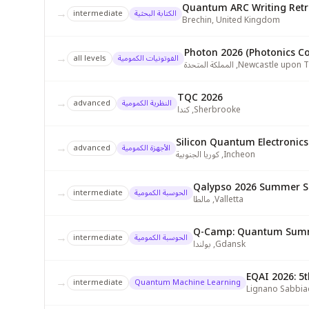
Quantum ARC Writing Retr
→
الكتابة البحثية
intermediate
Brechin
,
United Kingdom
Photon 2026 (Photonics C
→
الفوتونيات الكمومية
all levels
Newcastle upon 
,
المملكة المتحدة
TQC 2026
→
النظرية الكمومية
advanced
Sherbrooke
,
كندا
Silicon Quantum Electronic
→
الأجهزة الكمومية
advanced
Incheon
,
كوريا الجنوبية
Qalypso 2026 Summer S
→
الحوسبة الكمومية
intermediate
Valletta
,
مالطا
Q-Camp: Quantum Summ
→
الحوسبة الكمومية
intermediate
Gdansk
,
بولندا
EQAI 2026: 
→
intermediate
Quantum Machine Learning
Lignano Sabbi