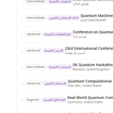
→
المعلومات الكمومية
intermediate
طوكيو
,
اليابان
Quantum Machine L
→
الذكاء الاصطناعي الكمومي
intermediate
Bad Honnef
,
ألمانيا
Conference on Quantu
→
علم المعلومات الكمومية
advanced
تورنتو
,
كندا
23rd International Confere
→
الأسس الكمومية
advanced
أمستردام
,
هولندا
UK Quantum Hackatho
→
البرمجيات الكمومية
intermediate
Warwick
,
United Kingdom
Quantum Computational 
→
الاستشعار الكمومي
advanced
Palo Alto
,
United States
→
العتاد فائق التوصيل
beginner
Livermore
,
United States