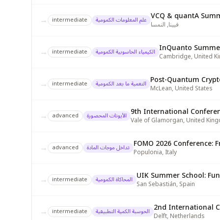
VCQ & quantA Summ
→
علم المعلومات الكمومية
intermediate
فيينا
,
النمسا
InQuanto Summer
→
الكيمياء الحاسوبية الكمومية
intermediate
Cambridge
,
United 
→
التعمية ما بعد الكمومية
intermediate
McLean
,
United States
9th International Confere
→
الأيونات المحصورة
advanced
Vale of Glamorgan
,
United Kin
FOMO 2026 Conference: Fr
→
تداخل موجات المادة
advanced
Populonia
,
Italy
UIK Summer School: Fun
→
المحاكاة الكمومية
intermediate
San Sebastián
,
Spain
2nd International 
→
الحوسبة الكمية التطبيقية
intermediate
Delft
,
Netherlands