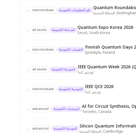
Quantum Roundabo
→
علم المعلومات الكمومية
intermediate
Nottingha
,
المملكة المتحدة
Quantum Expo Korea 2026
→
الصناعة الكمومية
all levels
Seoul
,
South Korea
Finnish Quantum Days 
→
التقنيات الكمومية
intermediate
Jyväskylä
,
Finland
IEEE Quantum Week 2026 (Q
→
الحوسبة الكمومية
all levels
تورنتو
,
كندا
IEEE QCE 2026
→
الحوسبة الكمومية
intermediate
تورنتو
,
كندا
AI for Circuit Synthesis, 
→
البرمجيات الكمومية
advanced
Toronto
,
Canada
Silicon Quantum Informati
→
الحوسبة الكمومية
advanced
Cambridge
,
المملكة المتحدة