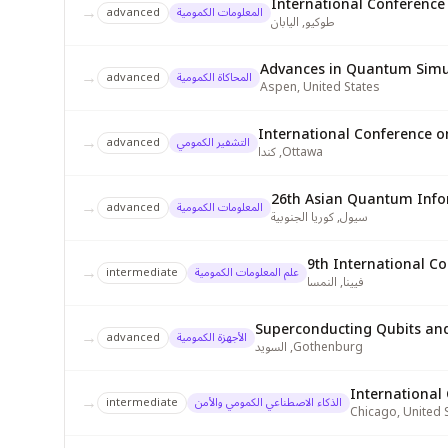
International Conferenc
→
المعلومات الكمومية
advanced
طوكيو
,
اليابان
Advances in Quantum Simu
→
المحاكاة الكمومية
advanced
Aspen
,
United States
International Conference 
→
التشفير الكمومي
advanced
Ottawa
,
كندا
26th Asian Quantum Info
→
المعلومات الكمومية
advanced
سيول
,
كوريا الجنوبية
9th International C
→
علم المعلومات الكمومية
intermediate
فيينا
,
النمسا
Superconducting Qubits and
→
الأجهزة الكمومية
advanced
Gothenburg
,
السويد
Internationa
→
الذكاء الاصطناعي الكمومي والأمن
intermediate
Chicago
,
United 