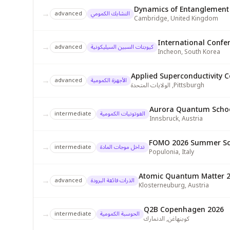
Dynamics of Entanglement
→
التشابك الكمومي
advanced
Cambridge
,
United Kingdom
International Confer
→
كيوبتات السبين السيليكونية
advanced
Incheon
,
South Korea
Applied Superconductivity C
→
الأجهزة الكمومية
advanced
Pittsburgh
,
الولايات المتحدة
Aurora Quantum Schoo
→
الفوتونيات الكمومية
intermediate
Innsbruck
,
Austria
FOMO 2026 Summer Scho
→
تداخل موجات المادة
intermediate
Populonia
,
Italy
Atomic Quantum Matter 
→
الذرات فائقة البرودة
advanced
Klosterneuburg
,
Austria
Q2B Copenhagen 2026
→
الحوسبة الكمومية
intermediate
كوبنهاغن
,
الدنمارك