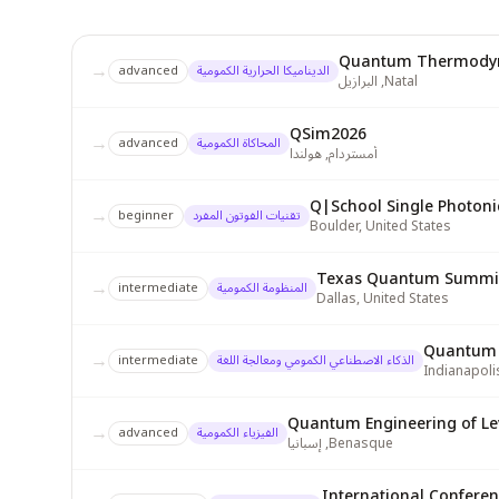
Quantum Thermodyn
→
الديناميكا الحرارية الكمومية
advanced
Natal
,
البرازيل
QSim2026
→
المحاكاة الكمومية
advanced
أمستردام
,
هولندا
→
تقنيات الفوتون المفرد
beginner
Boulder
,
United States
Texas Quantum Summit
→
المنظومة الكمومية
intermediate
Dallas
,
United States
Quantum 
→
الذكاء الاصطناعي الكمومي ومعالجة اللغة
intermediate
Indianapoli
Quantum Engineering of Le
→
الفيزياء الكمومية
advanced
Benasque
,
إسبانيا
International Confere