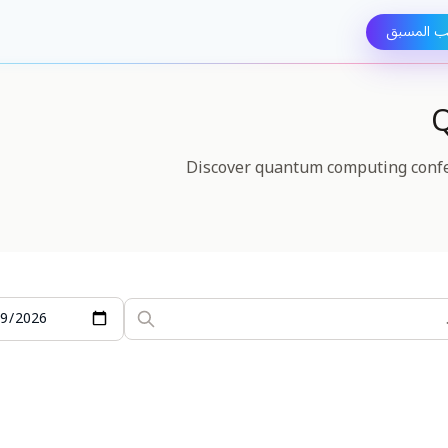
ب المسبق
Q
Discover quantum computing confe