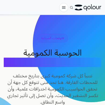
الطلب المسبق
المتجر
توقعات الصناعة
لـ
الحوسبة الكمومية
الهواة
توقعات الجدول الزمني
المعلمون
الأطفال وأولياء الأمور
تتنبأ كل شركة كمومية كبرى بتاريخ مختلف
للمحطات الفارقة. هنا تجد متى تتوقع كل جهة أن
المؤسسات
تحقق الحواسيب الكمومية اختراقات علمية، وأن
العلم
تكسر التشفير الحديث، وأن تصل إلى تأثير تجاري
واسع النطاق.
كيوبتات في الواقع