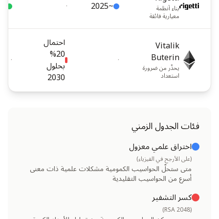
Libra من فئة
~2029
·
~2025
بناء أنظمة
megaquop
معيارية فائقة
في 2028، ثم
التوصيل، مع
نظام من فئة
التوسع إلى أكثر
gigaquop
من 1000
احتمال
يضم أكثر من
Vitalik
كيوبت لاحقاً
1000 qubit
20%
Buterin
في هذا العقد.
منطقي بحلول
·
·
بحلول
2028–2029.
يحذّر من ضرورة
2030
استعداد
العملات
المشفرة
لتهديدات
كمومية أقرب
مما يتوقع
كثيرون.
فئات الجدول الزمني
اختراق علمي معزول
(على الأرجح في الفيزياء)
متى ستحلّ الحواسيب الكمومية مشكلات علمية ذات معنى
أسرع من الحواسيب التقليدية
كسر التشفير
(RSA 2048)