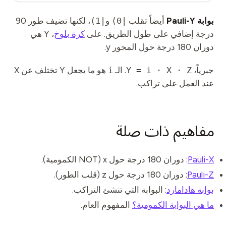
الفعاليات
بوابة Pauli-Y
أيضاً تقلب
|0⟩
و
|1⟩
، لكنها تضيف طور 90
الجداول الزمنية
درجة إضافي على طول الطريق. على
كرة بلوخ
، Y هي
المجتمعات
دوران 180 درجة حول المحور y.
الأمن الكمومي
جبرياً،
Y = i · X · Z
. الـ
i
هو ما يجعل Y تختلف عن X
عند العمل على تراكب.
من نحن
قصتنا
مفاهيم ذات صلة
فريقنا
مهمتنا
Pauli-X
: دوران 180 درجة حول x (NOT الكمومية).
تواصل
Pauli-Z
: دوران 180 درجة حول z (قلب الطور).
بوابة هادامارد
: البوابة التي تنشئ التراكب.
ما هي البوابة الكمومية؟
المفهوم العام.