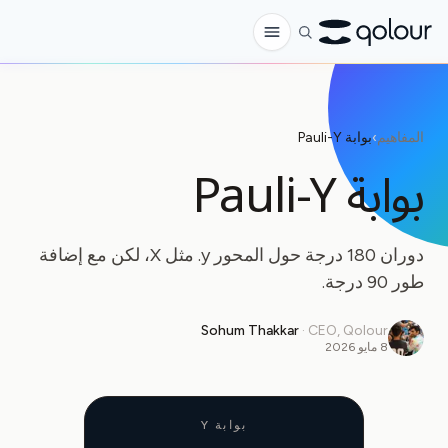
الطلب المسبق
المفاهيم
›
بوابة Pauli-Y
المتجر
بوابة Pauli-Y
لـ
الهواة
دوران 180 درجة حول المحور y. مثل X، لكن مع إضافة
المعلمون
طور 90 درجة.
الأطفال وأولياء الأمور
Sohum Thakkar
·
CEO, Qolour
8 مايو 2026
المؤسسات
العلم
كيوبتات في الواقع
بوابة Y