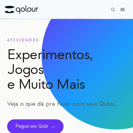
Pré-encomenda
ATIVIDADES
Loja
Experimentos,
PARA
Jogos
Entusiastas
e Muito Mais
Educadores
Crianças e pais
Veja o que dá pra fazer com seus Qubis.
Organizações
CIÊNCIA
Pegue seu Qubi
→
Qubits reais