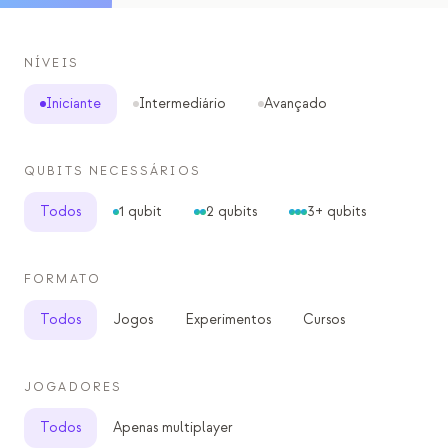
Eventos
Cronologias
NÍVEIS
Comunidades
Iniciante
Intermediário
Avançado
Segurança quântica
QUBITS NECESSÁRIOS
SOBRE
Nossa história
Todos
1 qubit
2 qubits
3+ qubits
Nossa equipe
FORMATO
Nossa missão
Todos
Jogos
Experimentos
Cursos
Contato
JOGADORES
Todos
Apenas multiplayer