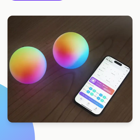
Estudo de caso em educação
Estudo de caso em divulgação
QCaMP Quantum Fundamentals Workshop
Undergraduate Quantum Education
Whitepaper técnico
RECURSOS
Manual do usuário
Computadores quânticos
Atividades
Guias
Aprendizado