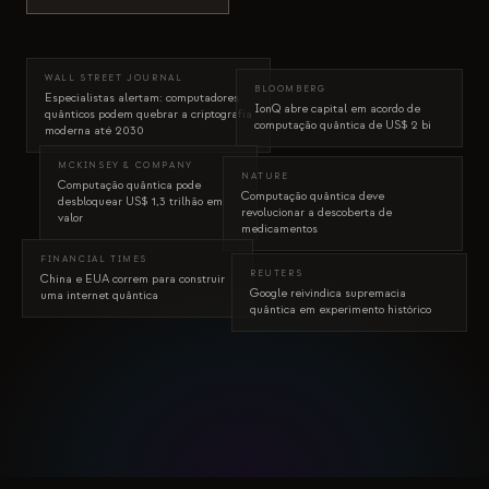
Estudo de caso em educação
Estudo de caso em divulgação
WALL STREET JOURNAL
BLOOMBERG
Especialistas alertam: computadores
IonQ abre capital em acordo de
QCaMP Quantum Fundamentals Workshop
quânticos podem quebrar a criptografia
computação quântica de US$ 2 bi
moderna até 2030
Undergraduate Quantum Education
MCKINSEY & COMPANY
NATURE
Computação quântica pode
Computação quântica deve
Whitepaper técnico
desbloquear US$ 1,3 trilhão em
revolucionar a descoberta de
valor
medicamentos
RECURSOS
FINANCIAL TIMES
REUTERS
China e EUA correm para construir
Manual do usuário
Google reivindica supremacia
uma internet quântica
quântica em experimento histórico
Computadores quânticos
Atividades
Guias
Aprendizado