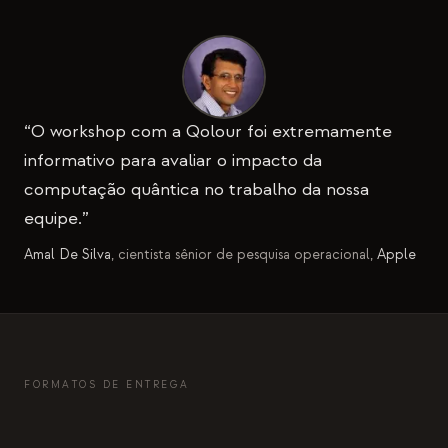
Eventos
Cronologias
Comunidades
“
O workshop com a Qolour foi extremamente
Segurança quântica
informativo para avaliar o impacto da
SOBRE
computação quântica no trabalho da nossa
Nossa história
equipe.
”
Nossa equipe
Amal De Silva
, cientista sênior de pesquisa operacional,
Apple
Nossa missão
Contato
FORMATOS DE ENTREGA