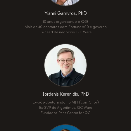
Yianni Gamvros, PhD
10 anos organizando o Q2B
Mais de 40 contratos com Fortune 500 e governo
Ex-head de negócios, QC Ware
Iordanis Kerenidis, PhD
Ex-pós-doutorando no MIT (com Shor)
Ex-SVP de Algoritmos, QC Ware
Fundador, Paris Center for QC