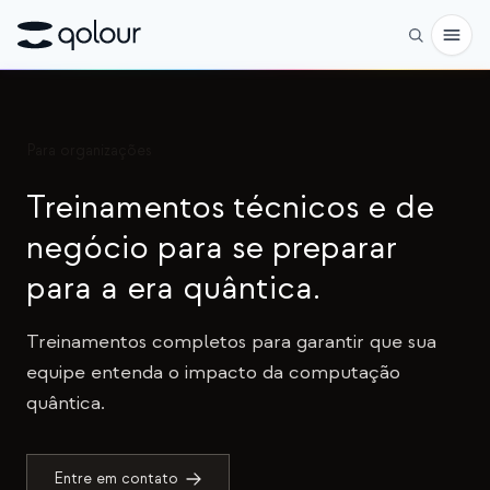
Pré-encomenda
Para organizações
Loja
Treinamentos técnicos e de
PARA
negócio para se preparar
Entusiastas
para a era quântica.
Educadores
Treinamentos completos para garantir que sua
Crianças e pais
equipe entenda o impacto da computação
Organizações
quântica.
CIÊNCIA
Qubits reais
Entre em contato