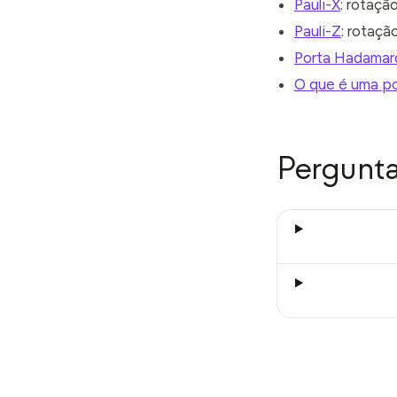
Pauli-X
: rotaçã
Pauli-Z
: rotaçã
Porta Hadamar
O que é uma po
Pergunta