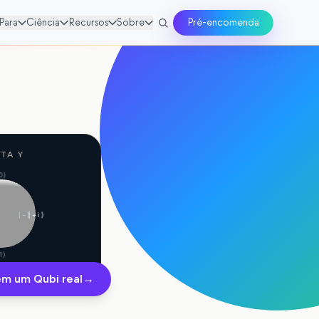
Para
Ciência
Recursos
Sobre
Pré-encomenda
TA Y
0⟩
|−⟩
|+i⟩
1⟩
em um Qubi real
→