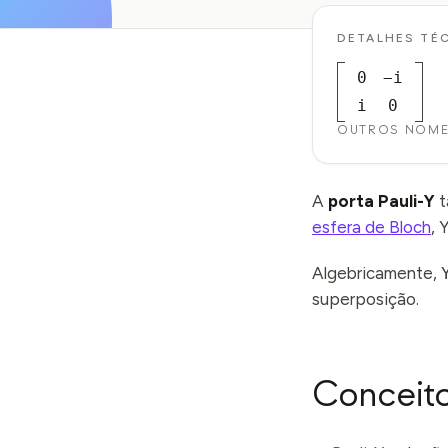
DETALHES TÉ
0
−i
i
0
OUTROS NOM
A
porta Pauli-Y
t
esfera de Bloch
, 
Algebricamente,
superposição.
Conceito