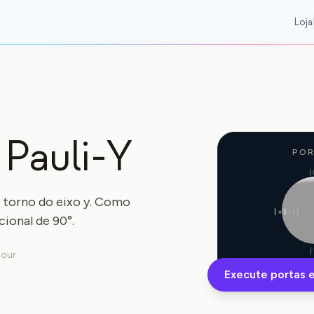
Loja
 Pauli-Y
POR
|
 torno do eixo y. Como
|+⟩
|−i⟩
ional de 90°.
|
lour
Execute portas 