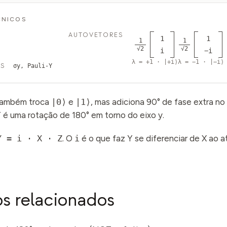
CNICOS
AUTOVETORES
1
1
1
1
√2
√2
i
−i
λ = +1 · |+i⟩
λ = −1 · |−i⟩
ES
σy, Pauli-Y
ambém troca
|0⟩
e
|1⟩
, mas adiciona 90° de fase extra n
Y é uma rotação de 180° em torno do eixo y.
Y = i · X · Z
. O
i
é o que faz Y se diferenciar de X ao 
s relacionados