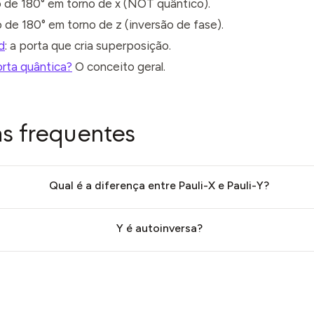
o de 180° em torno de x (NOT quântico).
o de 180° em torno de z (inversão de fase).
d
: a porta que cria superposição.
rta quântica?
O conceito geral.
s frequentes
Qual é a diferença entre Pauli-X e Pauli-Y?
Y é autoinversa?