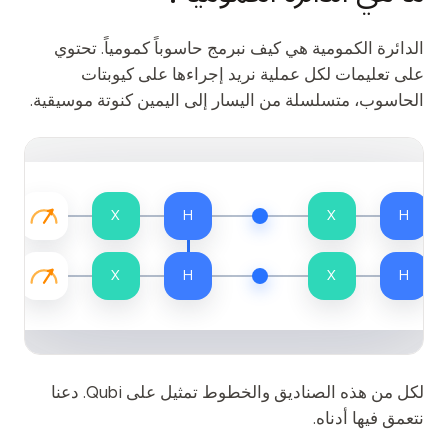
الفعاليات
الجداول الزمنية
الدائرة الكمومية هي كيف نبرمج حاسوباً كمومياً. تحتوي
على تعليمات لكل عملية نريد إجراءها على كيوبتات
المجتمعات
الحاسوب، متسلسلة من اليسار إلى اليمين كنوتة موسيقية.
الأمن الكمومي
من نحن
قصتنا
X
H
X
H
فريقنا
X
H
X
H
مهمتنا
تواصل
لكل من هذه الصناديق والخطوط تمثيل على Qubi. دعنا
نتعمق فيها أدناه.