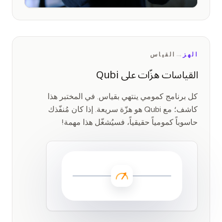
→
الهز
القياس
القياسات هزّات على Qubi
كل برنامج كمومي ينتهي بقياس. في المختبر هذا
كاشف؛ مع Qubi هو هزّة سريعة. إذا كان مُنفّذك
حاسوباً كمومياً حقيقياً، فسيُشغّل هذا مهمة!