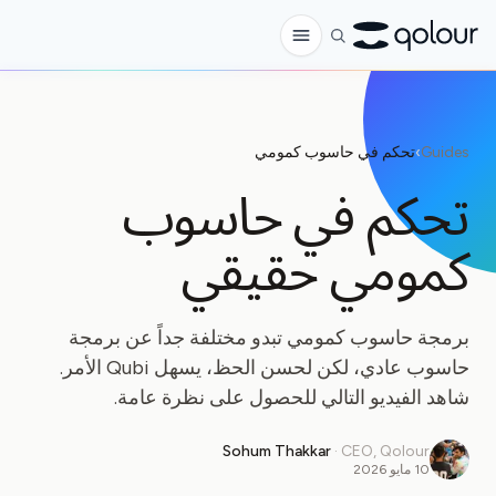
الطلب المسبق
Guides
›
تحكم في حاسوب كمومي
المتجر
تحكم في حاسوب
لـ
كمومي حقيقي
الهواة
المعلمون
برمجة حاسوب كمومي تبدو مختلفة جداً عن برمجة
الأطفال وأولياء الأمور
حاسوب عادي، لكن لحسن الحظ، يسهل Qubi الأمر.
المؤسسات
شاهد الفيديو التالي للحصول على نظرة عامة.
العلم
Sohum Thakkar
·
CEO, Qolour
كيوبتات في الواقع
10 مايو 2026