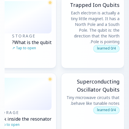
الفعاليات
Trapped Ion Qubits
Each electron is actually a
الجداول الزمنية
tiny little magnet. It has a
North Pole and a South
المجتمعات
Pole. The qubit is: the
STORAGE
direction that the North
الأمن الكمومي
What is the qubit?
Pole is pointing.
Tap to open ↗
0/4 learned
من نحن
قصتنا
فريقنا
Superconducting
مهمتنا
Oscillator Qubits
تواصل
Tiny microwave circuits that
behave like tunable notes.
0/4 learned
TORAGE
eek inside the resonator
Tap to open ↗