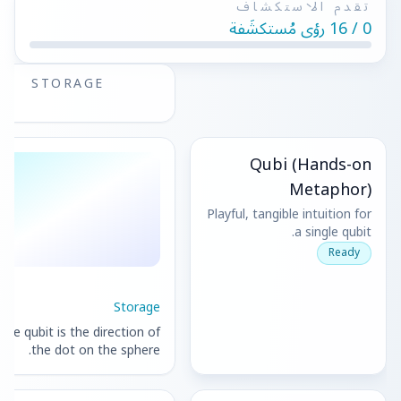
تقدم الاستكشاف
دراسة حالة تعليمية
0 / 16 رؤى مُستكشَفة
دراسة حالة توعوية
STORAGE
QCaMP Quantum Fundamentals Workshop
Undergraduate Quantum Education
Qubi (Hands-on
الورقة التقنية
Metaphor)
الموارد
Playful, tangible intuition for
دليل المستخدم
a single qubit.
Ready
الحواسيب الكمومية
الأنشطة
Storage
The qubit is the direction of
الأدلة
the dot on the sphere.
التعلم