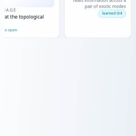
hides information across a
pair of exotic modes.
ORAGE
0/4 learned
k at the topological
ck
p to open ↗