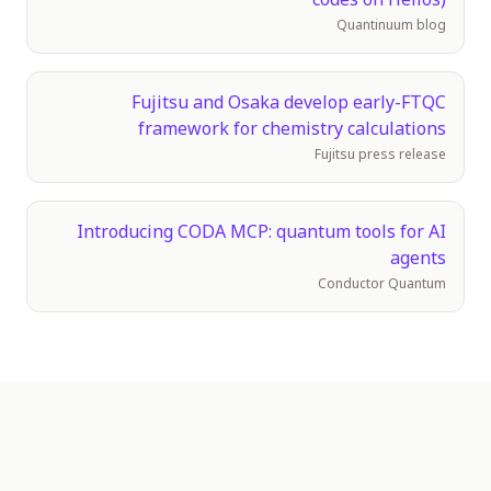
codes on Helios)
الفعاليات
Quantinuum blog
الجداول الزمنية
المجتمعات
Fujitsu and Osaka develop early-FTQC
framework for chemistry calculations
الأمن الكمومي
Fujitsu press release
من نحن
قصتنا
Introducing CODA MCP: quantum tools for AI
agents
فريقنا
Conductor Quantum
مهمتنا
تواصل