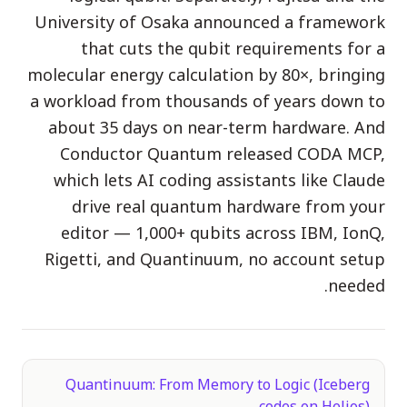
University of Osaka announced a framework
دراسة حالة تعليمية
that cuts the qubit requirements for a
دراسة حالة توعوية
molecular energy calculation by 80×, bringing
QCaMP Quantum Fundamentals Workshop
a workload from thousands of years down to
about 35 days on near-term hardware. And
Undergraduate Quantum Education
Conductor Quantum released CODA MCP,
الورقة التقنية
which lets AI coding assistants like Claude
drive real quantum hardware from your
الموارد
editor — 1,000+ qubits across IBM, IonQ,
دليل المستخدم
Rigetti, and Quantinuum, no account setup
الحواسيب الكمومية
needed.
الأنشطة
الأدلة
التعلم
Quantinuum: From Memory to Logic (Iceberg