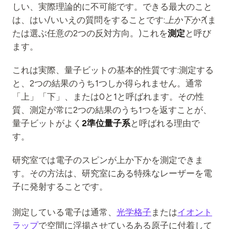
しい、実際理論的に不可能です。できる最大のこと
は、はい/いいえの質問をすることです:
上か下か?
(ま
たは選ぶ任意の2つの反対方向。)これを
測定
と呼び
ます。
これは実際、量子ビットの基本的性質です:測定する
と、2つの結果のうち1つしか得られません。通常
「上」「下」、または0と1と呼ばれます。その性
質、測定が常に2つの結果のうち1つを返すことが、
量子ビットがよく
2準位量子系
と呼ばれる理由で
す。
研究室では電子のスピンが上か下かを測定できま
す。その方法は、研究室にある特殊なレーザーを電
子に発射することです。
測定している電子は通常、
光学格子
または
イオント
ラップ
で空間に浮揚させているある原子に付着して