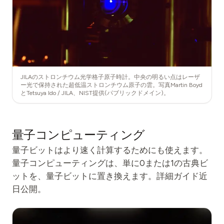
JILAのストロンチウム光学格子原子時計。中央の明るい点はレーザ
ー光で保持された超低温ストロンチウム原子の雲。写真Martin Boyd
とTetsuya Ido / JILA、NIST提供(パブリックドメイン)。
量子コンピューティング
量子ビットはより速く計算するためにも使えます。
量子コンピューティングは、単に0または1の古典ビ
ットを、量子ビットに置き換えます。詳細ガイド近
日公開。