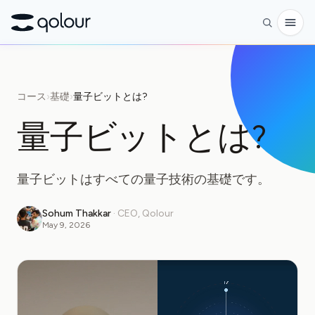
予約
コース
›
基礎
›
量子ビットとは?
ショップ
量子ビットとは?
対象者
愛好家
量子ビットはすべての量子技術の基礎です。
教育者
Sohum Thakkar
·
CEO, Qolour
子どもと保護者
May 9, 2026
組織
サイエンス
実世界の量子ビット