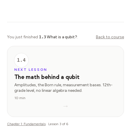
You just finished
1.3
What is a qubit?
.
Back to course
1.4
NEXT LESSON
The math behind a qubit
Amplitudes, the Born rule, measurement bases. 12th-
grade level, no linear algebra needed.
10 min
→
Chapter
1
:
Fundamentals
· Lesson
3
of
6