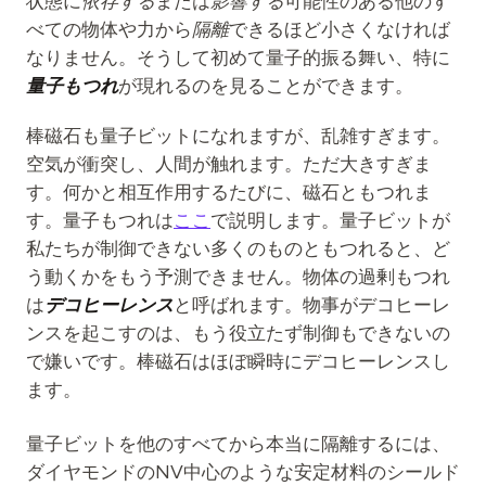
状態に
依存する
または
影響する
可能性のある他のす
べての物体や力から
隔離
できるほど小さくなければ
なりません。そうして初めて量子的振る舞い、特に
量子もつれ
が現れるのを見ることができます。
棒磁石も量子ビットになれますが、乱雑すぎます。
空気が衝突し、人間が触れます。ただ大きすぎま
す。何かと相互作用するたびに、磁石ともつれま
す。量子もつれは
ここ
で説明します。量子ビットが
私たちが制御できない多くのものともつれると、ど
う動くかをもう予測できません。物体の過剰もつれ
は
デコヒーレンス
と呼ばれます。物事がデコヒーレ
ンスを起こすのは、もう役立たず制御もできないの
で嫌いです。棒磁石はほぼ瞬時にデコヒーレンスし
ます。
量子ビットを他のすべてから本当に隔離するには、
ダイヤモンドのNV中心のような安定材料のシールド