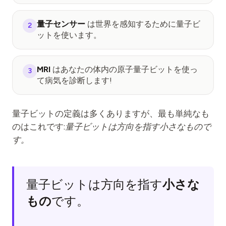
イベント
量子センサー
は世界を感知するために量子ビ
2
タイムライン
ットを使います。
コミュニティ
量子セキュリティ
MRI
はあなたの体内の原子量子ビットを使っ
3
て病気を診断します!
私たちについて
私たちのストーリー
量子ビットの定義は多くありますが、最も単純なも
チーム
のはこれです:
量子ビットは方向を指す小さなもので
す。
ミッション
お問い合わせ
小さな
量子ビットは方向を指す
もの
です。