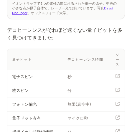
イオントラップで2つの電極の間に吊るされた単一の原子。中央の
小さな点が原子自体で、レーザー光で輝いています。写真
David
Nadlinger
、オックスフォード大学。
デコヒーレンスがそれほど速くない量子ビットを多
く見つけてきました:
ソ
量子ビット
デコヒーレンス時間
ー
ス
電子スピン
秒
核スピン
分
フォトン偏光
無限(真空中)
量子ドット占有
マイクロ秒