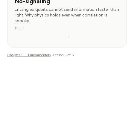
No-signaling
Entangled qubits cannot send information faster than
light. Why physics holds even when correlation is
spooky.
7 min
→
Chapter
1
—
Fundamentals
· Lesson
5
of
6