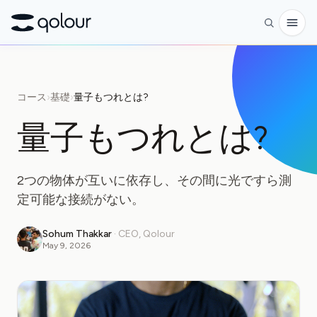
予約
コース
›
基礎
›
量子もつれとは?
ショップ
量子もつれとは?
対象者
愛好家
2つの物体が互いに依存し、その間に光ですら測
教育者
定可能な接続がない。
子どもと保護者
Sohum Thakkar
·
CEO, Qolour
May 9, 2026
組織
サイエンス
実世界の量子ビット