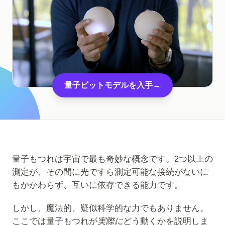
教育事例
アウトリーチ事例
QCaMP Quantum Fundamentals Workshop
Undergraduate Quantum Education
量子ビットモデルを入手
→
技術ホワイトペーパー
リソース
ユーザーマニュアル
量子コンピュータ
量子もつれは宇宙で最も奇妙な概念です。2つ以上の
アクティビティ
測定が、その間に光ですら測定可能な接続がないに
もかかわらず、互いに依存できる能力です。
ガイド
しかし、魔法的、疑似科学的な力でもありません。
学習
ここでは量子もつれが
実際に
どう動くかを説明しま