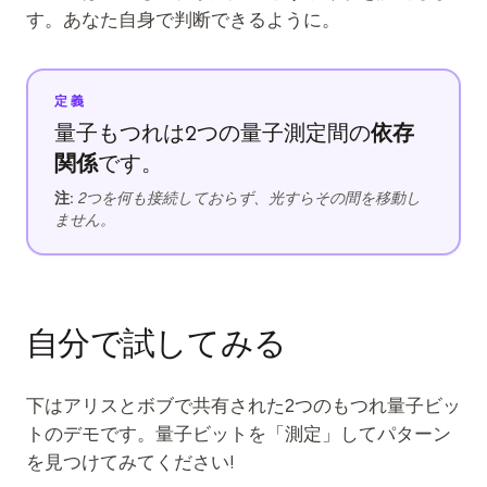
イベント
す。あなた自身で判断できるように。
タイムライン
コミュニティ
定義
依存
量子もつれは2つの量子測定間の
量子セキュリティ
関係
です。
私たちについて
注:
2つを何も接続しておらず、光すらその間を移動し
ません。
私たちのストーリー
チーム
ミッション
自分で試してみる
お問い合わせ
下はアリスとボブで共有された2つのもつれ量子ビッ
トのデモです。量子ビットを「測定」してパターン
を見つけてみてください!