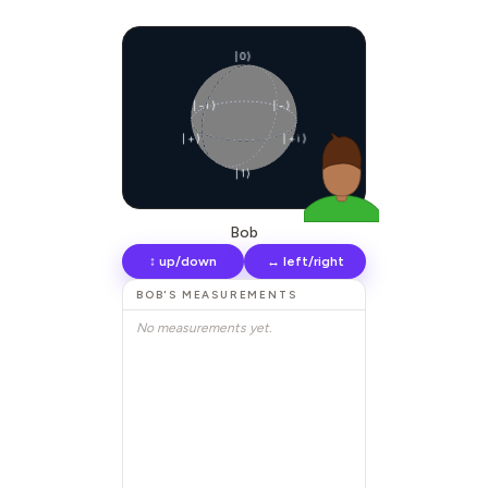
|0⟩
|−i⟩
|−⟩
|+⟩
|+i⟩
|1⟩
Bob
↕ up/down
↔ left/right
BOB
'S MEASUREMENTS
No measurements yet.