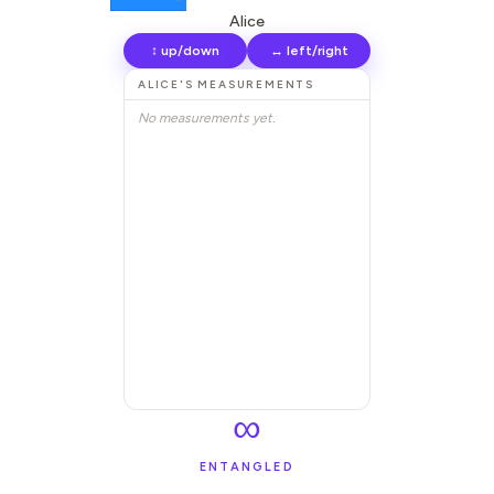
Alice
↕ up/down
↔ left/right
ALICE
'S MEASUREMENTS
No measurements yet.
∞
ENTANGLED