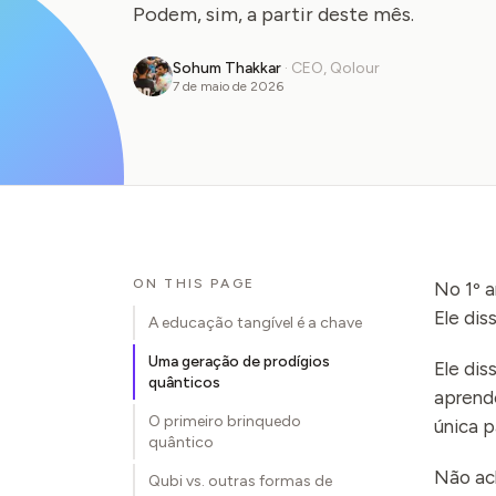
Podem, sim, a partir deste mês.
Sohum Thakkar
·
CEO, Qolour
7 de maio de 2026
ON THIS PAGE
No 1º a
Ele dis
A educação tangível é a chave
Uma geração de prodígios
Ele dis
quânticos
aprende
O primeiro brinquedo
única p
quântico
Não ach
Qubi vs. outras formas de