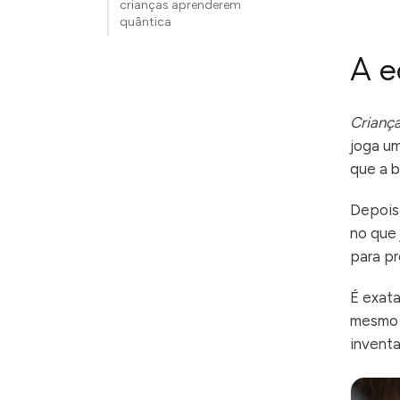
crianças aprenderem
quântica
A e
Criança
joga um
que a b
Depois
no que
para pr
É exata
mesmo p
invent