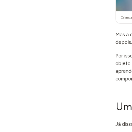
Criança
Mas a 
depois
Por iss
objeto 
aprende
compor
Uma
Já dis