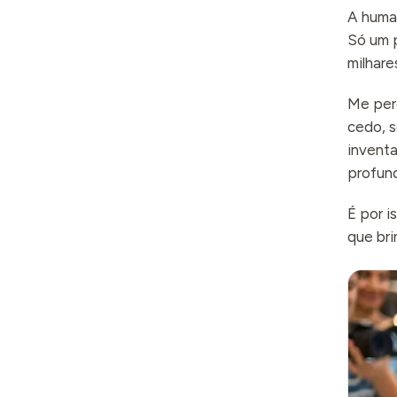
A huma
Só um 
milhare
Me per
cedo, s
inventa
profun
É por i
que bri