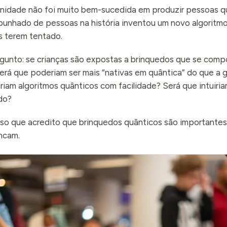
nidade não foi muito bem-sucedida em produzir pessoas q
punhado de pessoas na história inventou um novo algoritm
s terem tentado.
gunto: se crianças são expostas a brinquedos que se comp
erá que poderiam ser mais “nativas em quântica” do que a 
riam algoritmos quânticos com facilidade? Será que intuiri
do?
sso que acredito que brinquedos quânticos são importante
ncam.