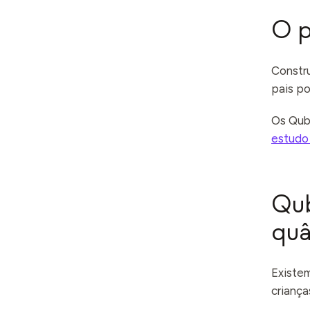
O p
Constr
pais po
Os Qub
estudo
Qub
quâ
Existem
criança