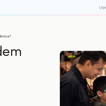
Loja
ântica?
odem