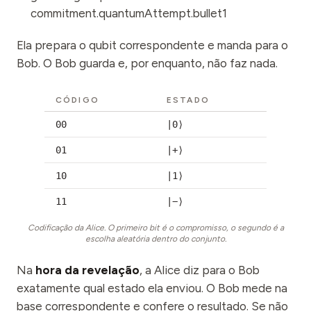
commitment.quantumAttempt.bullet1
Ela prepara o qubit correspondente e manda para o
Bob. O Bob guarda e, por enquanto, não faz nada.
CÓDIGO
ESTADO
00
|0⟩
01
|+⟩
10
|1⟩
11
|−⟩
Codificação da Alice. O primeiro bit é o compromisso, o segundo é a
escolha aleatória dentro do conjunto.
Na
hora da revelação
, a Alice diz para o Bob
exatamente qual estado ela enviou. O Bob mede na
base correspondente e confere o resultado. Se não