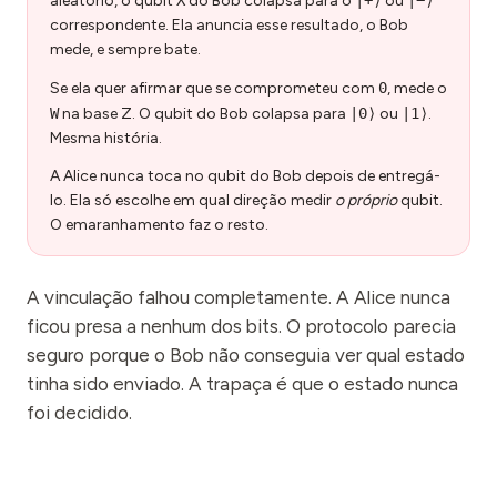
aleatório, o qubit
X
do Bob colapsa para o
|+⟩
ou
|−⟩
correspondente. Ela anuncia esse resultado, o Bob
mede, e sempre bate.
Se ela quer afirmar que se comprometeu com
0
, mede o
W
na base Z. O qubit do Bob colapsa para
|0⟩
ou
|1⟩
.
Mesma história.
A Alice nunca toca no qubit do Bob depois de entregá-
lo. Ela só escolhe em qual direção medir
o próprio
qubit.
O emaranhamento faz o resto.
A vinculação falhou completamente. A Alice nunca
ficou presa a nenhum dos bits. O protocolo parecia
seguro porque o Bob não conseguia ver qual estado
tinha sido enviado. A trapaça é que o estado nunca
foi decidido.