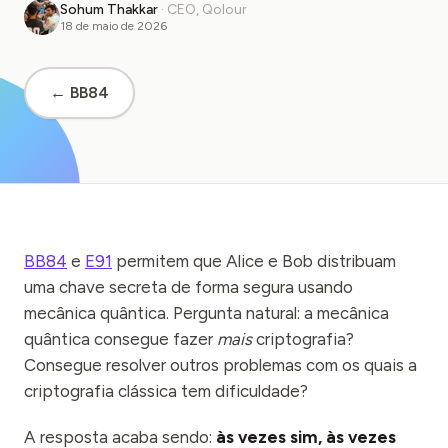
Sohum Thakkar
·
CEO, Qolour
Estudo de caso em educação
18 de maio de 2026
Estudo de caso em divulgação
← BB84
QCaMP Quantum Fundamentals Workshop
Undergraduate Quantum Education
Whitepaper técnico
RECURSOS
Manual do usuário
BB84
e
E91
permitem que Alice e Bob distribuam
uma chave secreta de forma segura usando
Computadores quânticos
mecânica quântica. Pergunta natural: a mecânica
quântica consegue fazer
mais
criptografia?
Atividades
Consegue resolver outros problemas com os quais a
Guias
criptografia clássica tem dificuldade?
Aprendizado
A resposta acaba sendo:
às vezes sim, às vezes