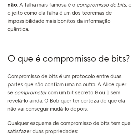
Eventos
não
. A falha mais famosa é o
compromisso de bits
, e
o jeito como ela falha é um dos teoremas de
Cronologias
impossibilidade mais bonitos da informação
Comunidades
quântica.
Segurança quântica
SOBRE
O que é compromisso de bits?
Nossa história
Compromisso de bits é um protocolo entre duas
Nossa equipe
partes que não confiam uma na outra. A Alice quer
Nossa missão
se
comprometer
com um bit secreto
0
ou
1
sem
revelá-lo ainda. O Bob quer ter certeza de que ela
Contato
não vai conseguir mudá-lo depois.
Qualquer esquema de compromisso de bits tem que
satisfazer duas propriedades: