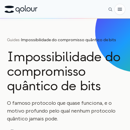
Pré-encomenda
Guides
›
Impossibilidade do compromisso quântico de bits
Loja
Impossibilidade do
PARA
compromisso
Entusiastas
Educadores
quântico de bits
Crianças e pais
O famoso protocolo que quase funciona, e o
Organizações
motivo profundo pelo qual nenhum protocolo
CIÊNCIA
quântico jamais pode.
Qubits reais