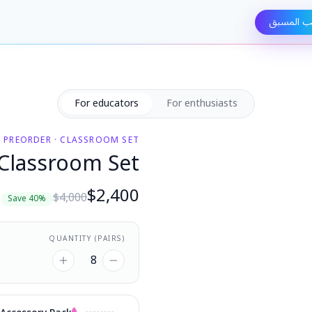
ب المسبق
For educators
For enthusiasts
E PREORDER · CLASSROOM SET
Classroom Set
$
2,400
$
4,000
Save
40
%
QUANTITY (PAIRS)