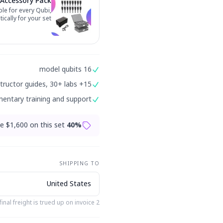
Accessory Pack
le for every Qubi,
cally for your set.
16 model qubits
15+ instructor guides, 30+ labs
entary training and support
ve $
1,600
on this set
40
% preorder discount applied
SHIPPING TO
inal freight is trued up on invoice.
case
2