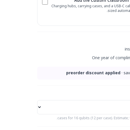
Add the Custom Classroom 
Charging hubs, carrying cases, and a USB-C cab
sized automati
One year of complim
· sa
s
for
16
qubits (12 per case). Estimate; f