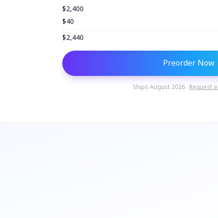
$
2,400
$
40
$
2,440
Preorder Now
Ships August 2026 ·
Request a